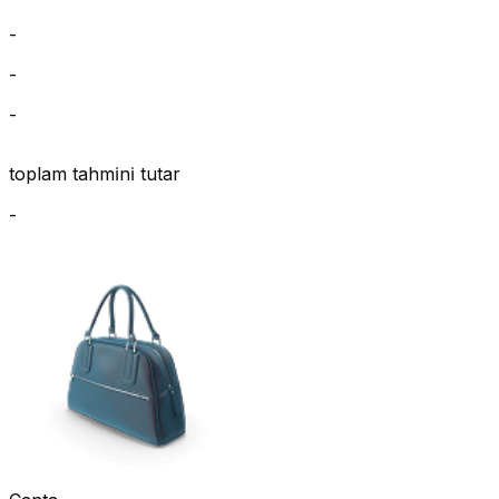
-
-
-
toplam tahmi̇ni̇ tutar
-