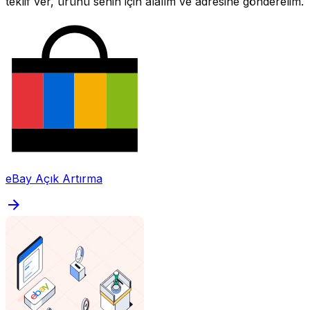
teklif ver, ürünü senin için alalım ve adresine gönderelim.
eBay Açık Artırma